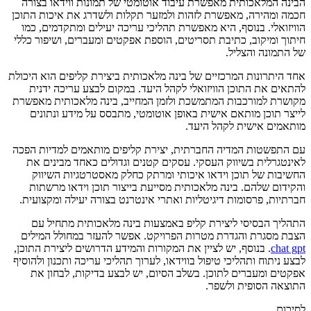
הבינה המלאכותית מאפשרת עיבוד אוטומטי של תמונות ווידאו בצורה
חכמה ומהירה, מאפשרת לזהות ולמזער תקלות ולשדרג את איכות התוכן
הוויזואלי. בנוסף, היא מאפשרת תהליכי עריכה יעילים ומתקדמים, כמו
חיתוך ומיקוב, כתיבת תסריטים, הוספת אפקטים ומעברים, ושיפור כללי
של התמונה והצליל.
אחד היתרונות המרכזיים של בינה מלאכותית ביצירת קליפים הוא היכולת
להתאים את התוכן הוויזואלי לקהל היעד. במקום לבצע עריכה ידנית
מקושרת למורכבות המתמשכת ולזמן המחייב, בינה מלאכותית מאפשרת
לייצר תוכן מותאם אישית באופן אוטומטי, מתבסס על מידע ונתונים
מותאמים אישית לקהל היעד.
עם התפשטות המדיה החברתית, יצירת קליפים מותאמים למדיות הפכה
לאינטגרלית בשיווק העסקי. עסקים קטנים וגדולים כאחד מבינים את
החשיבות של תוכן וידאו איכותי ומרתק כחלק מאסטרטגיות השיווק
והקידום שלהם. בינה מלאכותית מסייעת בייצור תוכן וידאו מרשתות
חברתיות, פרסומות דיגיטליות ואתרי אינטרנט בצורה יעילה ומקצועית.
התהליך הבסיסי ליצירת קליפ באמצעות בינה מלאכותית מתחיל עם
הצבת מסגרת והגדרת מטרות הפרויקט. אפשר להעזר במחולל המילים
chat gpt
. בנוסף, יש לציין את המקורות והמידע הדרושים ליצירת התוכן,
לבצע ניתוח ותהליכי טיפול בווידאו, לערוך תהליכי עריכה ותכנון ולהוסיף
אפקטים ומעברים לתוכן. בשלב הסיום, יש לבצע בדיקות, לבחון את
התוצאה הסופית ולשפר.
לסיכום,