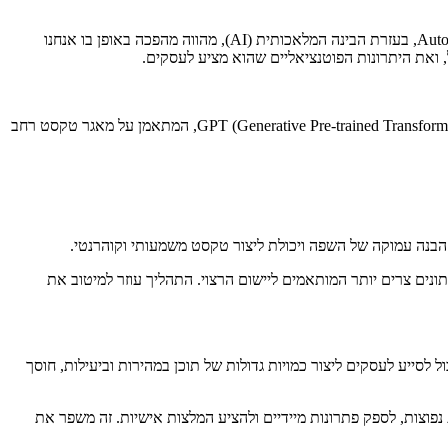
בשנים האחרונות, תחום יצירת השפה הטבעית ממוחשבת (NLG) עשה צעדים משמעותיים, וביניהם זוהתה התפתחות חשובה בתחום AutoGPT. AutoGPT, בעזרת הבינה המלאכותית (AI), מהווה מהפכה באופן בו אנחנו
AutoGPT הוא מודל NLG מתקדם המשתמש בטכניקות למידה עמוקה, ובמיוחד בארכיטקטורת transformer. זהו גרסה מתקדמת של המודל המוכר GPT (Generative Pre-trained Transformer), המתאמן על מאגר טקסט רחב
מודל מתאמן על נתונים צרים יותר המותאמים ליישום הרצוי. התהליך עוזר למיטוב את
 הוא יכול לסייע לעסקים ליצור כמויות גדולות של תוכן במהירות וביעילות, חוסך
בשאלות נפוצות, לספק פתרונות מיידיים ולהציע המלצות אישיות. זה משפר את