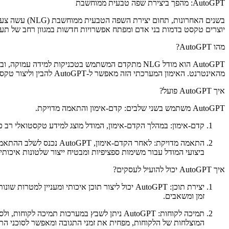
AutoGPT: מהפך ביצירת שפה טבעית ממוחשבת
יוצרים טקסט בדמות בני אדם ומפתח אפשרויות חדשות במגוון רחב של תעשיות. במאמר זה, נעטוף את מהותו של AutoGPT, את האופ
מהו AutoGPT?
מהאינטרנט. האימון המערכתי הזה מאפשר ל-AutoGPT להבין וליצור טקסט רלוונטי וקוהרנטי בהתאם לתגובות או לשאלות שניתנות לו.
איך AutoGPT פועל?
AutoGPT משתמש בשני שלבים: קדם-אימון והתאמה מדויקת.
קדם-אימון: במהלך הקדם-אימון, המודל מוצג למידע טקסטואלי רב כדי ללמוד תבניות, קשרים ומבני שפה. תהל
התאמה מדויקת: לאחר הקד
ביצועי המודל עבור משימות ספציפיות ומבטיח ייצור שלטונות איכותיי
איך AutoGPT יכול להועיל לעסקים?
יצירת תוכן: AutoGPT יכול ליצור תוכן איכותי ומע
זמן ומשאבים.
תמיכה לקוחות: AutoGPT ניתן לשבץ במערכות ת
המוצלחות של הלקוחות, מפחית את זמני התגובה ומאפשר לסוכני הת