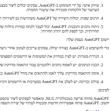
שיווק אישי: על ידי השימוש ב-PT
הערעור של הלקוחות ומגבירה את שיעורי ההמרה.
תרגום שפות: יכולות היצירה של AutoGPT משתרעות גם לשירותי תרגום. הוא יכול לסייע לעסקים לתרגם טקסט בין שפות שונות, מה שמאפשר תקשורת אפקטיבית עם קהל היעד הבינלאומי והרחבת הטווח הגלובלי.
ניתוח נתונים ותובנות: AutoGPT יכול לעב
תחרותית, וכך לספק להם יתרון תחרותי.
יישום AutoGPT בעסק שלך:
כדי להשתמש ב-AutoGPT בצורה יעילה, עסקים צריכים לעקוב אחרי גישה מבנות:
הגדרת מטרות: יש לציין במדויק את המשימות או היישומים הספציפיים שבהם AutoGPT יכול לתר
הכנת הנתונים: יש לאסוף נתונים רלוונטיים עבור התאמה מדויקת של
אימון והתאמה מדויקת: עליך לאמן ולהתאים את מודל AutoGPT באמצעות הנתונים שהוכנו. שלב זה מבטיח שהמודל יותאם ליישום שברצונך להשיג.
שילוב ובדיקה: יש לשלב את AutoGPT במערכות או היישומים הקיימים שלך, ולבדוק בקפידה את ביצועיו. יש לפקח על התוצאות שהוא מפיק ולאסוף משוב מהמשתמשים כדי למקד ולשפר עוד יותר את ביצועי המודל.
לסיכום:
AutoGPT מהווה פריצה בטכנולוגיית LG
חשוב. AutoGPT פותח אפשרויות חדשות ומבטיח לעתיד של יצירת השפה הטבעית ממוחשבת.