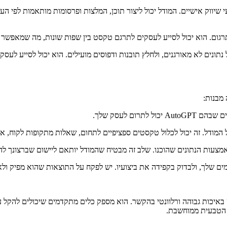
AutoG, עסקים יכולים ליצור מבצעי שיווק אישיים. המודל יכול ליצור תוכן, המלצות ופרסומ
ד ולנתח כמויות גדולות של נתונים לא מאורגנים, ולחלץ תובנות ודפוסים מועילים. הוא יכו
ום לעסק שלך.
 המודל. זה יכול לכלול טקסטים ספציפיים לתחום, שאלות מתקופות לקוח, א
N, ומאפשר לעסקים ליצור טקסט באיכות גבוהה ורלוונטי בהקשר. הוא מספק כלים מתקדמים ש