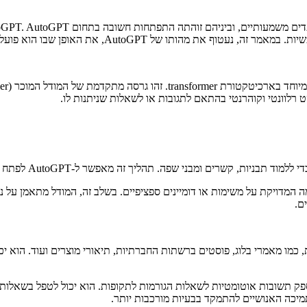
ן שבו הוא פועל, ואת היתרונות הפוטנציאליים שהוא מציע לעסקים.
יך זה מאפשר ל-AutoGPT לפתח הבנה עמוקה של השפה ויכולת ליצור טקסט משמעותי וקוהרנטי.
ם-אימון, AutoGPT נכנס לשלב ההתאמה המדויקת על משימות או דומיינים ספציפיים. בשלב זה, ה
ם.
ניין למטרות שונות, כמו מאמרי בלוג, פוסטים ברשתות החברתיות, תיאורי מוצרים ועוד.
מיכה לקוחות, ולספק תשובות אוטומטיות לשאלות הגורמות לתקופות. הוא יכול לטפל 
מיכה האנושיים להתמקד בבעיות מורכבות יותר.