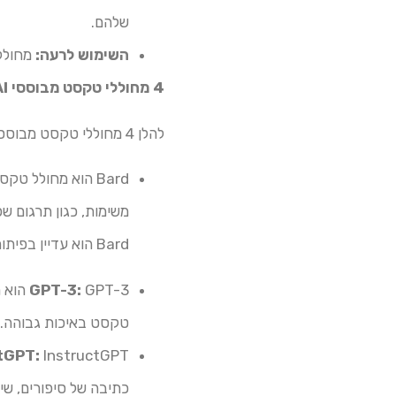
שלהם.
השימוש לרעה:
מחוללי טקסט מבוסס
4 מחוללי טקסט מבוססי AI מובילים
להלן 4 מחוללי טקסט מבוססי AI מובילים:
משימות, כגון תרגום שפ
Bard הוא עדיין בפיתוח, אך הוא כבר הוכיח את עצמו ככלי רב עוצמה שניתן להשתמש בו למגוון רחב של מטרות.
GPT-3:
טקסט באיכות גבוהה.
tGPT:
כתיבה של סיפורים, שיר