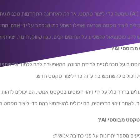
במשך שנים, בינה מלאכותית (AI) שימשה כדי ליצור טקסט, אך רק לאחרונה התקדמות ט
לי טקסט מבוססי AI שיכולים ליצור טקסט שנראה ואפילו נשמע כמו שנכתב על ידי אדם
יש להם פוטנציאל להשפיע על תחומים רבים, כגון שיווק, חינוך, יצירתיות
וססי AI?
לי טקסט מבוססי AI מבוססים על טכנולוגיית למידת מכונה, המאפשרת להם ללמוד ולה
 ויכולים להשתמש בידע זה כדי ליצור טקסט חדש.
לי טקסט מבוססי AI פועלים בדרך כלל על ידי זיהוי דפוסים בטקסט אנושי. הם יכולים 
ד. לאחר זיהוי הדפוסים, הם יכולים להשתמש בהם כדי ליצור טקסט ח
סט מבוססי AI?
עים מספר יתרונות על פני כתיבה אנושית: