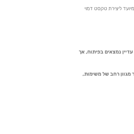
Dee הוא מחולל טקסט של DeepMind. הוא מיועד ליצירת טקסט דמוי
ם. הם עדיין נמצאים בפיתוח, אך
לשמש עבור מגוון רחב של משימות,