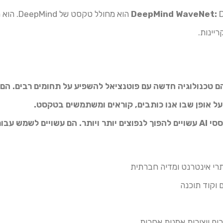
DeepMind WaveNet:
pMind WaveNet
ריינות.
וללי טקסט מבוססי AI הם טכנולוגיה חדשה עם פוטנציאל להשפיע על תחומים רבי
ל אופן שבו אנו כותבים, קוראים ומשתמשים בטקסט.
בעתיד, מחוללי טקסט מבוססי AI עשויים להפוך לנפוצים יותר ויותר. הם עשויים 
אתרי אינטרנט ומדיה חברתית
 וקוד תוכנה
ים ויצירות אמנות אחרות