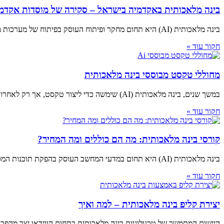
בינה מלאכותית באקדמיה בישראל – סקירה של מוסדות אקדמי
בינה מלאכותית (AI) היא תחום מחקר ופיתוח העוסק בפיתוח של מערכות מחשבים שיכולות לבצע משימות המצריכות אינטליגנציה אנושית. תחום זה מתפתח במהירות בישראל, והביקוש לעובדים
חקור עוד »
מחוללי טקסט מבוססי בינה מלאכותית
במשך שנים, בינה מלאכותית (AI) שימשה כדי ליצור טקסט, אך רק לאחרונה התקדמות טכנולוגית אפשרה את פיתוחם של מחוללי טקסט מבוססי AI שיכולים ליצור טקסט
חקור עוד »
קורסי בינה מלאכותית: מה הם כוללים ומה המחיר?
בינה מלאכותית (AI) היא תחום במדעי המחשב העוסק בהפקת תוכנות המסוגלות להציג התנהגות אינטליגנטית. התנהגות זו יכולה לכלול פתרון בעיות, למידה, קבלת החלטות ויצירה של
חקור עוד »
יצירת קליפ בינה מלאכותית – למה ואיך
היישום המתמשך של טכנולוגיות בינה מלאכותית בתחום הווידאו יצר מהפכה 