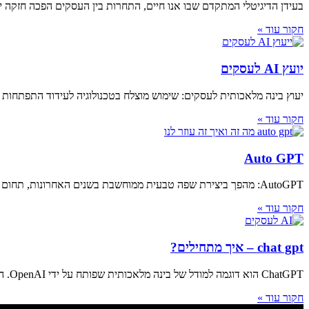
בעידן הדיגיטלי המתקדם שבו אנו חיים, התחרות בין העסקים הפכה חזקה 
חקור עוד »
יועץ AI לעסקים
יעוץ בינה מלאכותית לעסקים: שימוש מוצלח בטכנולוגיה לעידוד התפתחות 
חקור עוד »
Auto GPT
AutoGPT: מהפך ביצירת שפה טבעית ממוחשבת בשנים האחרונות, תחום יצירת השפה הטבעית ממוחשבת (NLG) עשה צעדים משמעותיים, וביניהם זוהתה התפתחות חשובה בתחום AutoGPT. AutoGPT, בעזרת
חקור עוד »
chat gpt – איך מתחילים?
ChatGPT הוא דוגמה למודל של בינה מלאכותית שפותח על ידי OpenAI. הוא מיועד לתמיכה ותקשורת בין אדם למכונה, ומתמקד בספק תשובות מתקדמות ומבוססות על הבנה
חקור עוד »