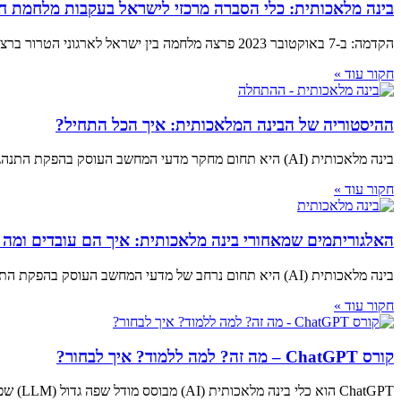
בינה מלאכותית: כלי הסברה מרכזי לישראל בעקבות מלחמת ח
הקדמה: ב-7 באוקטובר 2023 פרצה מלחמה בין ישראל לארגוני הטרור ברצועת עזה, שנמשכת עד מועד כתיבת מאמר זה. המלחמה מעוררת מחדש את הדיון על ישראל
חקור עוד »
ההיסטוריה של הבינה המלאכותית: איך הכל התחיל?
בינה מלאכותית (AI) היא תחום מחקר מדעי המחשב העוסק בהפקת התנהגות אינטליגנטית על ידי מכונות. AI כולל מגוון רחב של טכניקות, החל מאלגוריתמים פשוטים יחסית
חקור עוד »
האלגוריתמים שמאחורי בינה מלאכותית: איך הם עובדים ומה
בינה מלאכותית (AI) היא תחום נרחב של מדעי המחשב העוסק בהפקת התנהגות אינטליגנטית על ידי מכונות. AI כולל מגוון רחב של טכניקות, החל מאלגוריתמים פשוטים
חקור עוד »
קורס ChatGPT – מה זה? למה ללמוד? איך לבחור?
ChatGPT הוא כלי בינה מלאכותית (AI) מבוסס מודל שפה גדול (LLM) שפותח על ידי OpenAI. הוא יכול ליצור טקסט דמוי אדם בתגובה למגוון רחב של